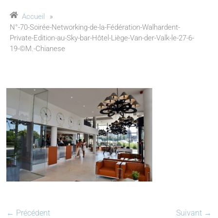
Accueil
»
N°-70-Soirée-Networking-de-la-Fédération-Walhardent-
Private-Edition-au-Sky-bar-Hôtel-Liège-Van-der-Valk-le-27-6-
19-©M.-Chianese
← Précédent
Suivant →