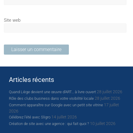
Site web
Articles récents
28 juillet 2026
Quand Liège devient une œuvre d’ART… à livre ouvert
28 juillet 2026
Rôle des clubs business dans votre visibilité locale
17 juillet
Comment apparaître sur Google avec un petit site vitrine
2026
14 juillet 2026
Célébrez l’été avec Sligro
10 juillet 2026
Création de site avec une agence : qui fait quoi ?