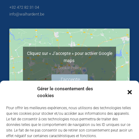
+32 472 82 31 04
info@walhardent.be
Cliquez sur « J’accepte » pour activer Google
maps
Cookie Policy
J’accepte
Gérer le consentement des
cookies
Pour offrir les meilleures expériences, nous utilisons des technologies telles
que les cookies pour stocker et/ou accéder aux informations des appareils.
Le fait de consentir à ces technologies nous permettra de traiter des
données telles que le comportement de navigation ou les ID uniques sur ce
site. Le fait de ne pas consentir ou de retirer son consentement peut avoir un
effet négatif sur certaines caractéristiques et fonctions.