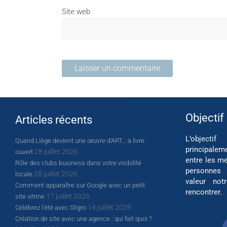
Site web
Objectif
Articles récents
L’object
Quand Liège devient une œuvre d’ART… à livre
principalem
28 juillet 2026
ouvert
entre les me
Rôle des clubs business dans votre visibilité
personnes
28 juillet 2026
locale
valeur not
Comment apparaître sur Google avec un petit
rencontrer.
17 juillet 2026
site vitrine
14 juillet 2026
Célébrez l’été avec Sligro
Création de site avec une agence : qui fait quoi ?