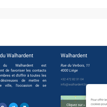
 du Walhardent
Walhardent
if du Walhardent est
Rue du Verbois, 11
ent de favoriser les contacts
4000 Liège
mbres et d’offrir à toutes les
+32 472 82 31 04
 désireuses de mettre en
info@walhardent.be
re ville, l’occasion de se
Pour offrir l
cookies pour
Cliquez sur « J’accepte » po