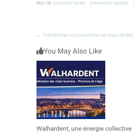
Mot clé :
Economie locale
événement caritatif
←
Transformer vos rencontres en vrais rendez
You May Also Like
Walhardent, une énergie collective