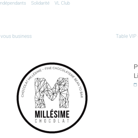
Indépendants
Solidarité
VL Club
-vous business
Table VIP
P
L