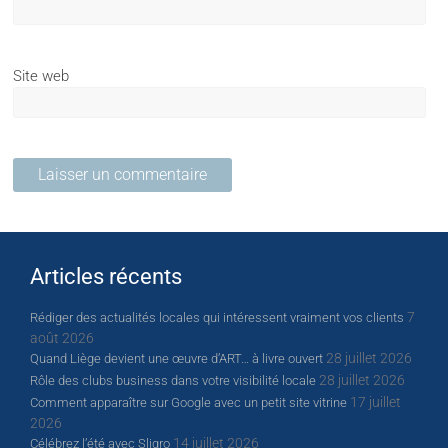
Site web
Articles récents
7
Rédiger des actualités locales qui intéressent vraiment vos clients
août 2026
28 juillet 2026
Quand Liège devient une œuvre d’ART… à livre ouvert
28 juillet 2026
Rôle des clubs business dans votre visibilité locale
17 juillet
Comment apparaître sur Google avec un petit site vitrine
2026
14 juillet 2026
Célébrez l’été avec Sligro