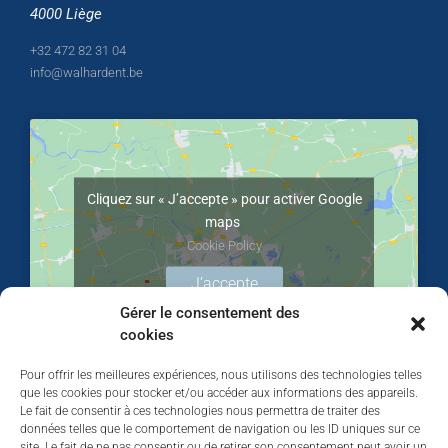
4000 Liège
+32 472 82 31 04
info@walhardent.be
Cliquez sur « J’accepte » pour activer Google
maps
Cookie Policy
J’accepte
Gérer le consentement des
cookies
Pour offrir les meilleures expériences, nous utilisons des technologies telles
que les cookies pour stocker et/ou accéder aux informations des appareils.
Le fait de consentir à ces technologies nous permettra de traiter des
données telles que le comportement de navigation ou les ID uniques sur ce
site. Le fait de ne pas consentir ou de retirer son consentement peut avoir un