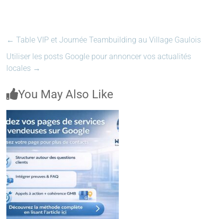
←
Table VIP et Journée Teambuilding au Village Gaulois
Utiliser les posts Google pour annoncer vos actualités
locales
→
You May Also Like