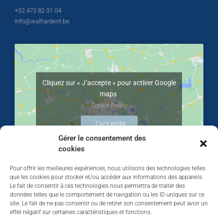
+32 472 82 31 04
info@walhardent.be
Cliquez sur « J’accepte » pour activer Google
maps
Cookie Policy
J’accepte
Gérer le consentement des
cookies
Pour offrir les meilleures expériences, nous utilisons des technologies telles
que les cookies pour stocker et/ou accéder aux informations des appareils.
Le fait de consentir à ces technologies nous permettra de traiter des
données telles que le comportement de navigation ou les ID uniques sur ce
site. Le fait de ne pas consentir ou de retirer son consentement peut avoir un
effet négatif sur certaines caractéristiques et fonctions.