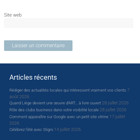
Site web
Articles récents
7
Rédiger des actualités locales qui intéressent vraiment vos clients
août 2026
28 juillet 2026
Quand Liège devient une œuvre d’ART… à livre ouvert
28 juillet 2026
Rôle des clubs business dans votre visibilité locale
17 juillet
Comment apparaître sur Google avec un petit site vitrine
2026
14 juillet 2026
Célébrez l’été avec Sligro