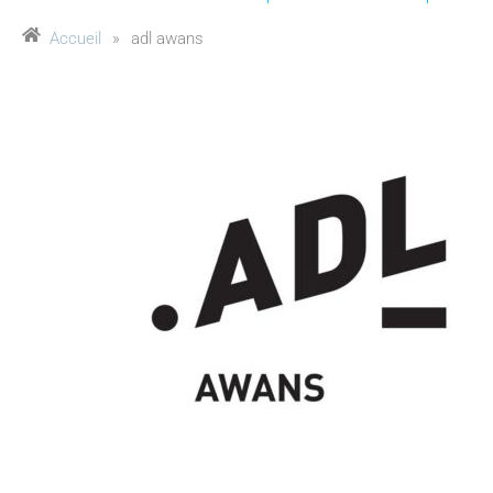
Accueil
»
adl awans