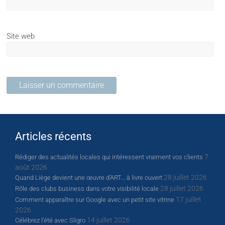
Site web
Articles récents
7
Rédiger des actualités locales qui intéressent vraiment vos clients
août 2026
28 juillet 2026
Quand Liège devient une œuvre d’ART… à livre ouvert
28 juillet 2026
Rôle des clubs business dans votre visibilité locale
17 juillet
Comment apparaître sur Google avec un petit site vitrine
2026
14 juillet 2026
Célébrez l’été avec Sligro