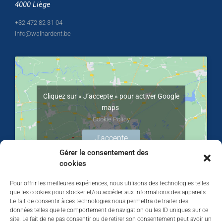
4000 Liège
+32 472 82 31 04
info@walhardent.be
Cliquez sur « J’accepte » pour activer Google
maps
Cookie Policy
J’accepte
Gérer le consentement des
cookies
Pour offrir les meilleures expériences, nous utilisons des technologies telles
que les cookies pour stocker et/ou accéder aux informations des appareils.
Le fait de consentir à ces technologies nous permettra de traiter des
données telles que le comportement de navigation ou les ID uniques sur ce
site. Le fait de ne pas consentir ou de retirer son consentement peut avoir un