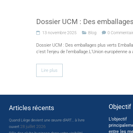
Dossier UCM : Des emballages 
13 novembre 2025
Blog
0 Commentai
Dossier UCM : Des emballages plus verts Emballage
c’est l’enjeu de l’emballage.L’Union européenne a
Lire plus
Objectif
Articles récents
L’object
Quand Liège devient une œuvre d’ART… à livre
principalem
28 juillet 2026
ouvert
entre les me