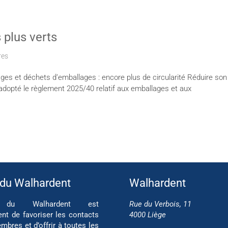
plus verts
res
s et déchets d’emballages : encore plus de circularité Réduire son 
 adopté le règlement 2025/40 relatif aux emballages et aux
 du Walhardent
Walhardent
if du Walhardent est
Rue du Verbois, 11
ent de favoriser les contacts
4000 Liège
mbres et d’offrir à toutes les