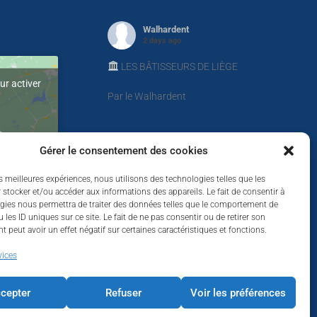
Walhardent
2 days ago
LES BÂTISSEURS DE LIÈGE
ur activer
Par le Walhardent
Ceux qui osent, investissent et
Gérer le consentement des cookies
construisent l’avenir de notre province.
es meilleures expériences, nous utilisons des technologies telles que les
 stocker et/ou accéder aux informations des appareils. Le fait de consentir à
Le jeudi 22 octobre 2026, le Walhardent
gies nous permettra de traiter des données telles que le comportement de
et son partenaire principal Sligro vous
 les ID uniques sur ce site. Le fait de ne pas consentir ou de retirer son
invitent à une soirée d’exception qui
 peut avoir un effet négatif sur certaines caractéristiques et fonctions.
réunira les femmes et les hommes qui
façonnent l’avenir économique de notre
vices
province.
cepter
Refuser
Voir les préférences
Pour cette première édition, plusieurs