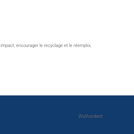
impact, encourager le recyclage et le réemploi,
Walhardent