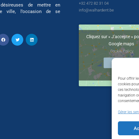
+32 472 82 31 04
 désireuses de mettre en
info@walhardent.be
re ville, l’occasion de se
Cliquez sur « J’accepte » po
Google maps
Cookie Policy
J’accepte
Pour offrir l
cookies pour
ces technolo
navigation ou
consentement
Gérer les ser
Ac