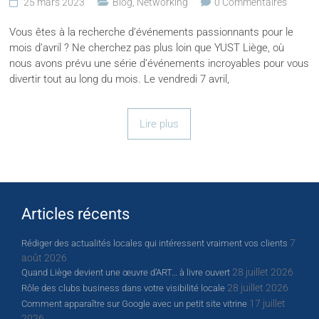
25 mars 2023
Blog
,
Networking
0 Commentaires
Vous êtes à la recherche d’événements passionnants pour le
mois d’avril ? Ne cherchez pas plus loin que YUST Liège, où
nous avons prévu une série d’événements incroyables pour vous
divertir tout au long du mois. Le vendredi 7 avril,
Lire plus
Articles récents
7
Rédiger des actualités locales qui intéressent vraiment vos clients
août 2026
28 juillet 2026
Quand Liège devient une œuvre d’ART… à livre ouvert
28 juillet 2026
Rôle des clubs business dans votre visibilité locale
17 juillet
Comment apparaître sur Google avec un petit site vitrine
2026