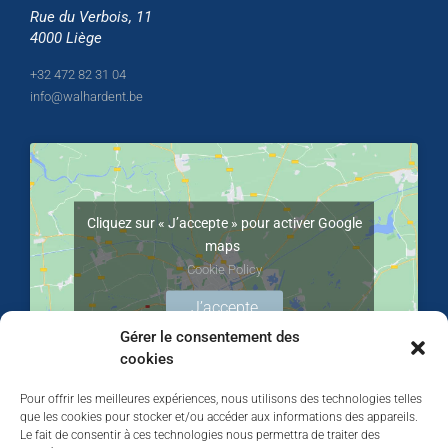
Rue du Verbois, 11
4000 Liège
+32 472 82 31 04
info@walhardent.be
Cliquez sur « J’accepte » pour activer Google
maps
Cookie Policy
J’accepte
Gérer le consentement des
cookies
Pour offrir les meilleures expériences, nous utilisons des technologies telles
que les cookies pour stocker et/ou accéder aux informations des appareils.
Le fait de consentir à ces technologies nous permettra de traiter des