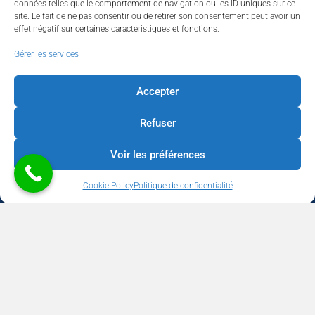
données telles que le comportement de navigation ou les ID uniques sur ce
site. Le fait de ne pas consentir ou de retirer son consentement peut avoir un
effet négatif sur certaines caractéristiques et fonctions.
Walhardent
Gérer les services
Accepter
Refuser
Walhardent
3 days ago
Voir les préférences
LES BÂTISSEURS DE LIÈGE
Cookie Policy
Politique de confidentialité
Par le Walhardent
Ceux qui osent, investissent et construisent l’avenir de notre
province.
Copyright © 2026 Walhardent | BUSINESS - CULTURE - TOURISME -
Le jeudi 22 octobre 2026, le Walhardent et son partenaire
SOCIAL | Développement & Support
We Boost your Network
WeBNC
principal Sligro vous invitent à une soirée d’exception qui