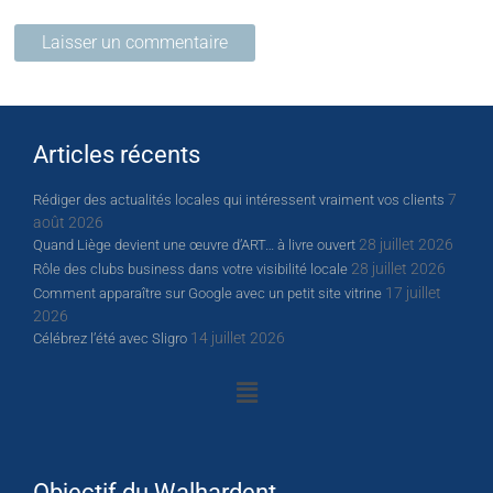
Articles récents
7
Rédiger des actualités locales qui intéressent vraiment vos clients
août 2026
28 juillet 2026
Quand Liège devient une œuvre d’ART… à livre ouvert
28 juillet 2026
Rôle des clubs business dans votre visibilité locale
17 juillet
Comment apparaître sur Google avec un petit site vitrine
2026
14 juillet 2026
Célébrez l’été avec Sligro
Objectif du Walhardent