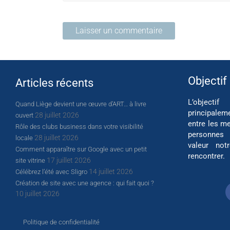
Objectif
Articles récents
L’object
Quand Liège devient une œuvre d’ART… à livre
principalem
28 juillet 2026
ouvert
entre les me
Rôle des clubs business dans votre visibilité
personnes
28 juillet 2026
locale
valeur not
Comment apparaître sur Google avec un petit
rencontrer.
17 juillet 2026
site vitrine
14 juillet 2026
Célébrez l’été avec Sligro
Création de site avec une agence : qui fait quoi ?
10 juillet 2026
Politique de confidentialité