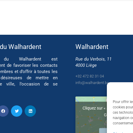
 du Walhardent
Walhardent
if du Walhardent est
Rue du Verbois, 11
ent de favoriser les contacts
4000 Liège
mbres et d’offrir à toutes les
+32 472 82 31 04
 désireuses de mettre en
info@walhardent.be
re ville, l’occasion de se
Pour offrir l
cookies pour
Cliquez sur « J’accepte » po
ces technolo
Google maps
navigation ou
Cookie Policy
consentement