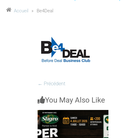
Accueil
»
Be4Deal
← Précédent
You May Also Like