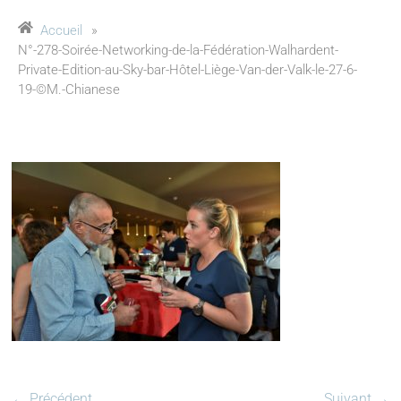
Accueil
»
N°-278-Soirée-Networking-de-la-Fédération-Walhardent-
Private-Edition-au-Sky-bar-Hôtel-Liège-Van-der-Valk-le-27-6-
19-©M.-Chianese
← Précédent
Suivant →