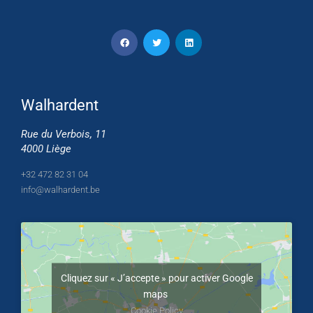
Walhardent
Rue du Verbois, 11
4000 Liège
+32 472 82 31 04
info@walhardent.be
Cliquez sur « J’accepte » pour activer Google
maps
Cookie Policy