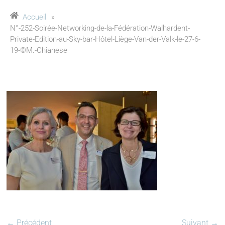
Accueil
»
N°-252-Soirée-Networking-de-la-Fédération-Walhardent-
Private-Edition-au-Sky-bar-Hôtel-Liège-Van-der-Valk-le-27-6-
19-©M.-Chianese
← Précédent
Suivant →