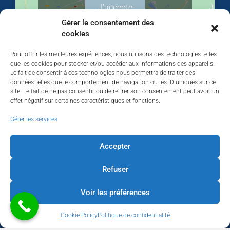
J’accepte
Gérer le consentement des
cookies
Pour offrir les meilleures expériences, nous utilisons des technologies telles
que les cookies pour stocker et/ou accéder aux informations des appareils.
Le fait de consentir à ces technologies nous permettra de traiter des
données telles que le comportement de navigation ou les ID uniques sur ce
site. Le fait de ne pas consentir ou de retirer son consentement peut avoir un
effet négatif sur certaines caractéristiques et fonctions.
Walhardent
Gérer les services
Accepter
Refuser
Walhardent
2 days ago
Voir les préférences
LES BÂTISSEURS DE LIÈGE
Cookie Policy
Politique de confidentialité
Par le Walhardent