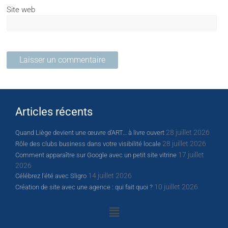
Site web
Articles récents
28 juillet 2026
Quand Liège devient une œuvre d’ART… à livre ouvert
28 juillet 2026
Rôle des clubs business dans votre visibilité locale
17 juillet
Comment apparaître sur Google avec un petit site vitrine
2026
14 juillet 2026
Célébrez l’été avec Sligro
10 juillet 2026
Création de site avec une agence : qui fait quoi ?