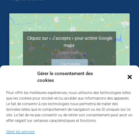
Cliquez sur « J’accepte » pour activer Google
maps
Cookie Policy
J’accepte
Gérer le consentement des
cookies
Pour offrir les meilleures expériences, nous utilisons des technologies telles
que les cookies pour stocker et/ou accéder aux informations des appareils.
Le fait de consentir à ces technologies nous permettra de traiter des
données telles que le comportement de navigation ou les ID uniques sur ce
site. Le fait de ne pas consentir ou de retirer son consentement peut avoir un
effet négatif sur certaines caractéristiques et fonctions.
Walhardent
Gérer les services