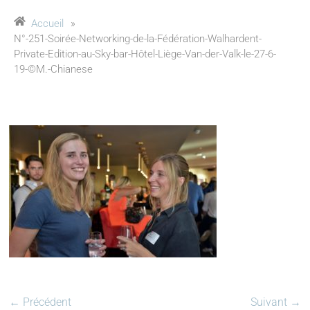
Accueil
»
N°-251-Soirée-Networking-de-la-Fédération-Walhardent-
Private-Edition-au-Sky-bar-Hôtel-Liège-Van-der-Valk-le-27-6-
19-©M.-Chianese
← Précédent
Suivant →