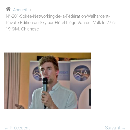
Accueil
»
N°-201-Soirée-Networking-de-la-Fédération-Walhardent-
Private-Edition-au-Sky-bar-Hôtel-Liège-Van-der-Valk-le-27-6-
19-©M.-Chianese
← Précédent
Suivant →