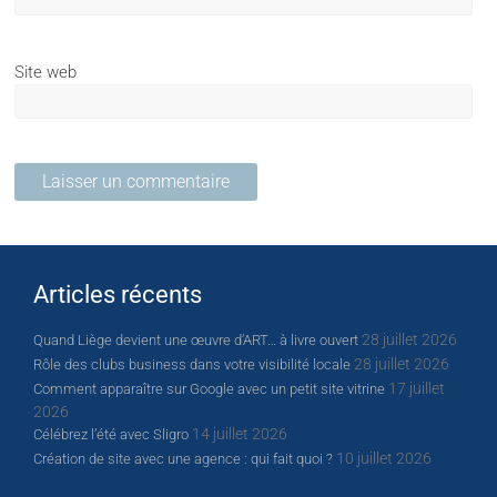
Site web
Articles récents
28 juillet 2026
Quand Liège devient une œuvre d’ART… à livre ouvert
28 juillet 2026
Rôle des clubs business dans votre visibilité locale
17 juillet
Comment apparaître sur Google avec un petit site vitrine
2026
14 juillet 2026
Célébrez l’été avec Sligro
10 juillet 2026
Création de site avec une agence : qui fait quoi ?