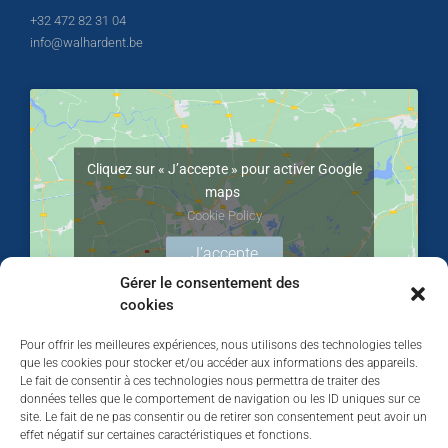
+32 472 82 31 04
info@walhardent.be
Cliquez sur « J’accepte » pour activer Google
maps
Cookie Policy
J’accepte
Gérer le consentement des
cookies
Pour offrir les meilleures expériences, nous utilisons des technologies telles
que les cookies pour stocker et/ou accéder aux informations des appareils.
Le fait de consentir à ces technologies nous permettra de traiter des
données telles que le comportement de navigation ou les ID uniques sur ce
site. Le fait de ne pas consentir ou de retirer son consentement peut avoir un
effet négatif sur certaines caractéristiques et fonctions.