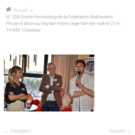
Accueil
»
N°-200-Soirée-Networking-de-la-Fédération-Walhardent-
Private-Edition-au-Sky-bar-Hôtel-Liège-Van-der-Valk-le-27-6-
19-©M.-Chianese
← Précédent
Suivant →