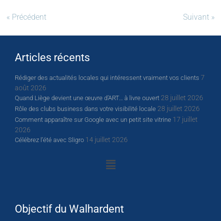
« Précédent
Suivant »
Articles récents
7
Rédiger des actualités locales qui intéressent vraiment vos clients
août 2026
28 juillet 2026
Quand Liège devient une œuvre d’ART… à livre ouvert
28 juillet 2026
Rôle des clubs business dans votre visibilité locale
17 juillet
Comment apparaître sur Google avec un petit site vitrine
2026
14 juillet 2026
Célébrez l’été avec Sligro
Objectif du Walhardent