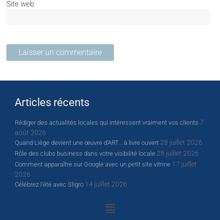
Site web
Articles récents
7
Rédiger des actualités locales qui intéressent vraiment vos clients
août 2026
28 juillet 2026
Quand Liège devient une œuvre d’ART… à livre ouvert
28 juillet 2026
Rôle des clubs business dans votre visibilité locale
17 juillet
Comment apparaître sur Google avec un petit site vitrine
2026
14 juillet 2026
Célébrez l’été avec Sligro