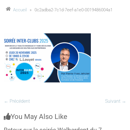
Accueil
»
0c2adba2-7c1d-7eef-a1e0-0019486004a1
← Précédent
Suivant →
You May Also Like