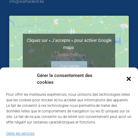
info@walhardent.be
Cliquez sur « J’accepte » pour activer Google
maps
Cookie Policy
J’accepte
Gérer le consentement des
cookies
Pour offrir les meilleures expériences, nous utilisons des technologies telles
que les cookies pour stocker et/ou accéder aux informations des appareils.
Le fait de consentir à ces technologies nous permettra de traiter des
données telles que le comportement de navigation ou les ID uniques sur ce
site. Le fait de ne pas consentir ou de retirer son consentement peut avoir un
effet négatif sur certaines caractéristiques et fonctions.
Walhardent
Gérer les services