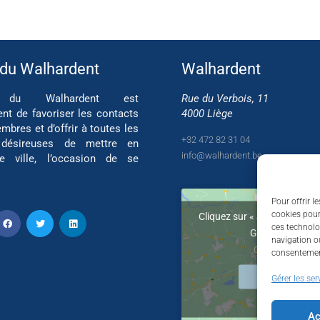
 du Walhardent
Walhardent
if du Walhardent est
Rue du Verbois, 11
ent de favoriser les contacts
4000 Liège
mbres et d’offrir à toutes les
+32 472 82 31 04
 désireuses de mettre en
info@walhardent.be
re ville, l’occasion de se
Pour offrir l
cookies pour
Cliquez sur « J’accepte » po
ces technolo
Google maps
navigation ou
Cookie Policy
consentement
J’accepte
Gérer les ser
Ac