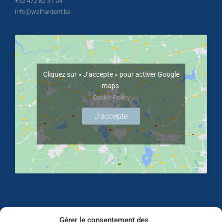
+32 472 82 31 04
info@walhardent.be
Cliquez sur « J’accepte » pour activer Google
maps
Cookie Policy
J’accepte
Gérer le consentement des