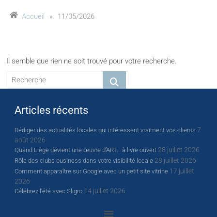
Accueil
»
11/05/2026
Il semble que rien ne soit trouvé pour votre recherche.
Articles récents
7
Rédiger des actualités locales qui intéressent vraiment vos clients
août 2026
28 juillet 2026
Quand Liège devient une œuvre d’ART… à livre ouvert
28 juillet 2026
Rôle des clubs business dans votre visibilité locale
17 juillet
Comment apparaître sur Google avec un petit site vitrine
2026
14 juillet 2026
Célébrez l’été avec Sligro