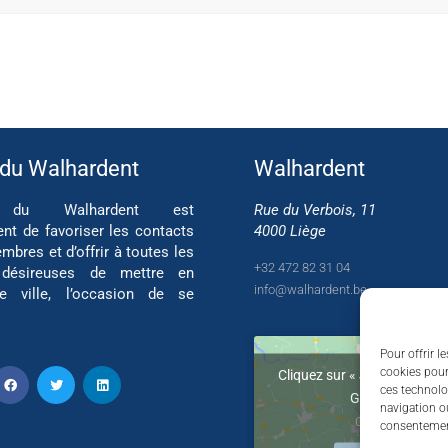
 du Walhardent
Walhardent
if du Walhardent est
Rue du Verbois, 11
ent de favoriser les contacts
4000 Liège
mbres et d’offrir à toutes les
+32 472 82 31 04
 désireuses de mettre en
info@walhardent.be
re ville, l’occasion de se
Pour offrir l
cookies pour
Cliquez sur « J’accepte » po
ces technolo
Google maps
navigation ou
Cookie Policy
consentement