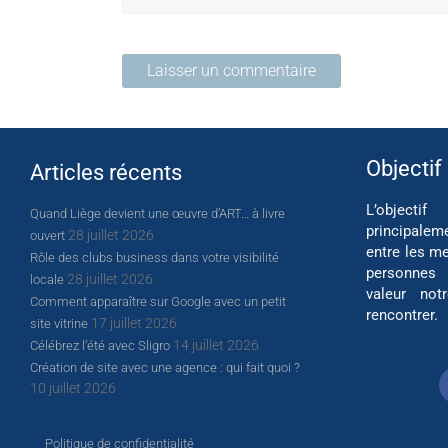
Objectif
Articles récents
L’object
Quand Liège devient une œuvre d’ART… à livre
principalem
28 juillet 2026
ouvert
entre les me
Rôle des clubs business dans votre visibilité
personnes
28 juillet 2026
locale
valeur not
Comment apparaître sur Google avec un petit
rencontrer.
17 juillet 2026
site vitrine
14 juillet 2026
Célébrez l’été avec Sligro
Création de site avec une agence : qui fait quoi ?
10 juillet 2026
Politique de confidentialité