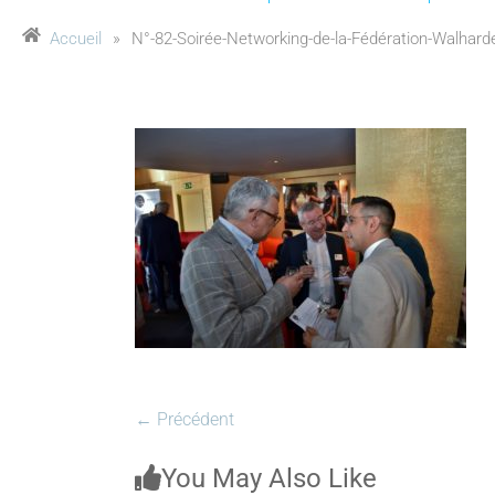
Accueil
»
N°-82-Soirée-Networking-de-la-Fédération-Walharde
← Précédent
You May Also Like