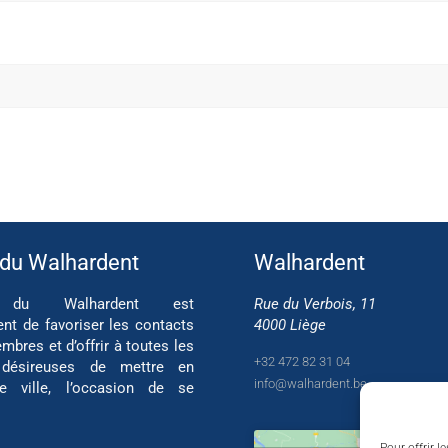
 du Walhardent
Walhardent
if du Walhardent est
Rue du Verbois, 11
ent de favoriser les contacts
4000 Liège
mbres et d’offrir à toutes les
+32 472 82 31 04
 désireuses de mettre en
info@walhardent.be
re ville, l’occasion de se