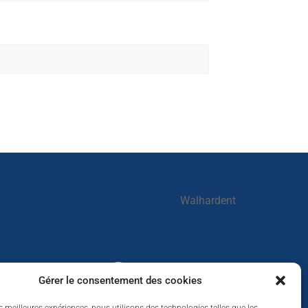
Walhardent
Walhardent
Gérer le consentement des cookies
22 hours ago
LES BÂTISSEURS DE LIÈGE