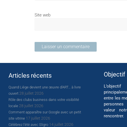
Site web
Objectif
Articles récents
L’object
Quand Liège devient une œuvre d’ART… à livre
principalem
28 juillet 2026
ouvert
entre les me
Rôle des clubs business dans votre visibilité
personnes
28 juillet 2026
locale
valeur not
Comment apparaître sur Google avec un petit
rencontrer.
17 juillet 2026
site vitrine
14 juillet 2026
Célébrez l’été avec Sligro