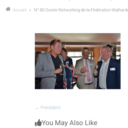
Accueil
»
N°-80-Soirée-Networking-de-la-Fédération-Walharde
← Précédent
You May Also Like