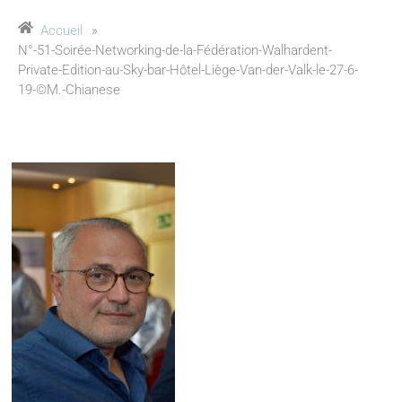
Accueil
»
N°-51-Soirée-Networking-de-la-Fédération-Walhardent-
Private-Edition-au-Sky-bar-Hôtel-Liège-Van-der-Valk-le-27-6-
19-©M.-Chianese