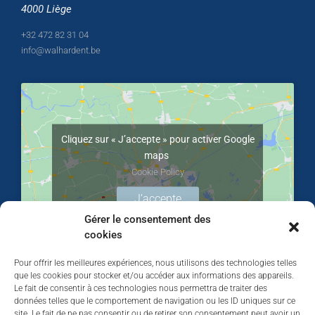
4000 Liège
+32 472 82 31 04
info@walhardent.be
Cliquez sur « J’accepte » pour activer Google
maps
Cookie Policy
J’accepte
Gérer le consentement des
cookies
Pour offrir les meilleures expériences, nous utilisons des technologies telles
que les cookies pour stocker et/ou accéder aux informations des appareils.
Le fait de consentir à ces technologies nous permettra de traiter des
données telles que le comportement de navigation ou les ID uniques sur ce
site. Le fait de ne pas consentir ou de retirer son consentement peut avoir un