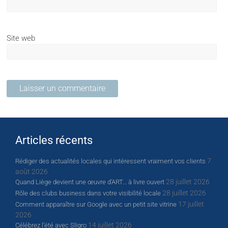
Site web
Articles récents
7
Rédiger des actualités locales qui intéressent vraiment vos clients
août 2026
28 juillet 2026
Quand Liège devient une œuvre d’ART… à livre ouvert
28 juillet 2026
Rôle des clubs business dans votre visibilité locale
17 juillet
Comment apparaître sur Google avec un petit site vitrine
2026
14 juillet 2026
Célébrez l’été avec Sligro