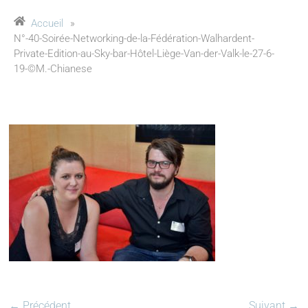
Accueil
»
N°-40-Soirée-Networking-de-la-Fédération-Walhardent-
Private-Edition-au-Sky-bar-Hôtel-Liège-Van-der-Valk-le-27-6-
19-©M.-Chianese
← Précédent
Suivant →