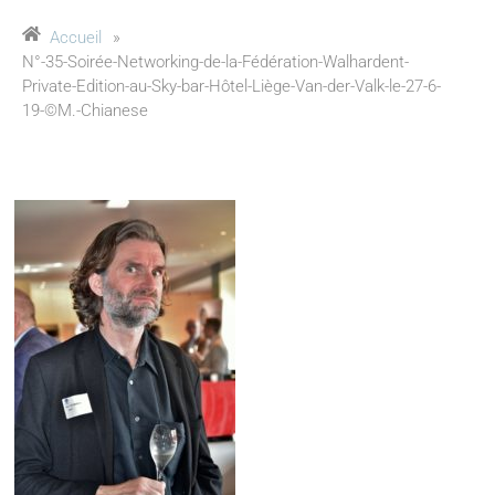
Accueil
»
N°-35-Soirée-Networking-de-la-Fédération-Walhardent-
Private-Edition-au-Sky-bar-Hôtel-Liège-Van-der-Valk-le-27-6-
19-©M.-Chianese