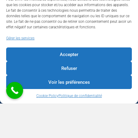
que les cookies pour stocker et/ou accéder aux informations des appareils.
Le fait de consentir à ces technologies nous permettra de traiter des
données telles que le comportement de navigation ou les ID uniques sur ce
site. Le fait de ne pas consentir ou de retirer son consentement peut avoir un
effet négatif sur certaines caractéristiques et fonctions.
Walhardent
Gérer les services
Accepter
Refuser
Walhardent
3 days ago
Voir les préférences
LES BÂTISSEURS DE LIÈGE
Cookie Policy
Politique de confidentialité
Par le Walhardent
Ceux qui osent, investissent et construisent l’avenir de notre
province.