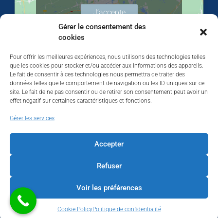
J’accepte
Gérer le consentement des
cookies
Pour offrir les meilleures expériences, nous utilisons des technologies telles
que les cookies pour stocker et/ou accéder aux informations des appareils.
Le fait de consentir à ces technologies nous permettra de traiter des
données telles que le comportement de navigation ou les ID uniques sur ce
site. Le fait de ne pas consentir ou de retirer son consentement peut avoir un
effet négatif sur certaines caractéristiques et fonctions.
Walhardent
Gérer les services
Accepter
Refuser
Walhardent
2 days ago
Voir les préférences
LES BÂTISSEURS DE LIÈGE
Cookie Policy
Politique de confidentialité
Par le Walhardent