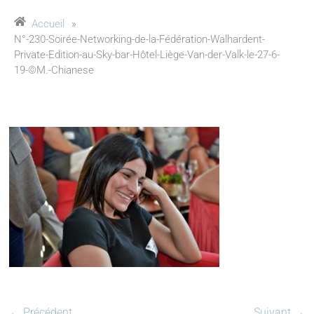
Accueil
»
N°-230-Soirée-Networking-de-la-Fédération-Walhardent-
Private-Edition-au-Sky-bar-Hôtel-Liège-Van-der-Valk-le-27-6-
19-©M.-Chianese
← Précédent
Suivant →