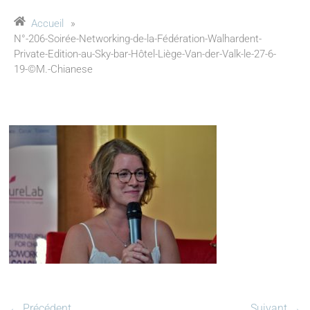
Accueil
»
N°-206-Soirée-Networking-de-la-Fédération-Walhardent-
Private-Edition-au-Sky-bar-Hôtel-Liège-Van-der-Valk-le-27-6-
19-©M.-Chianese
← Précédent
Suivant →