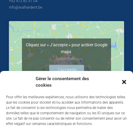
+32 472 82 31 04
info@walhardent.be
Cliquez sur « J’accepte » pour activer Google
maps
Cookie Policy
J’accepte
Gérer le consentement des
cookies
Pour offrir les meilleures expériences, nous utilisons des technologies telles
que les cookies pour stocker et/ou accéder aux informations des appareils.
Le fait de consentir à ces technologies nous permettra de traiter des
données telles que le comportement de navigation ou les ID uniques sur ce
site. Le fait de ne pas consentir ou de retirer son consentement peut avoir un
effet négatif sur certaines caractéristiques et fonctions.