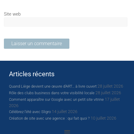
Site web
Articles récents
28 juillet 2026
Quand Liège devient une œuvre d’ART… à livre ouvert
28 juillet 2026
Rôle des clubs business dans votre visibilité locale
17 juillet
Comment apparaître sur Google avec un petit site vitrine
2026
14 juillet 2026
Célébrez l’été avec Sligro
10 juillet 2026
Création de site avec une agence : qui fait quoi ?