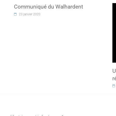
Communiqué du Walhardent
23 janvier 2020
U
r