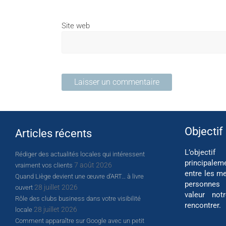
Site web
Objectif
Articles récents
L’object
Rédiger des actualités locales qui intéressent
principalem
7 août 2026
vraiment vos clients
entre les me
Quand Liège devient une œuvre d’ART… à livre
personnes
28 juillet 2026
ouvert
valeur not
Rôle des clubs business dans votre visibilité
rencontrer.
28 juillet 2026
locale
Comment apparaître sur Google avec un petit