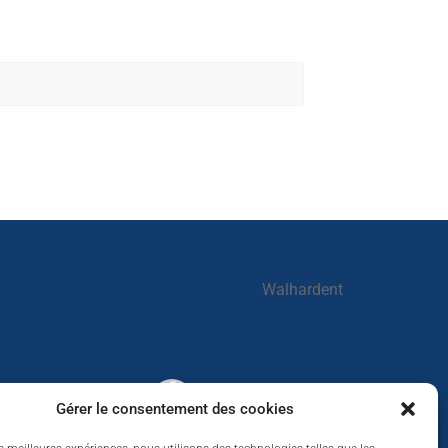
Walhardent
Walhardent
Gérer le consentement des cookies
2 days ago
LES BÂTISSEURS DE LIÈGE