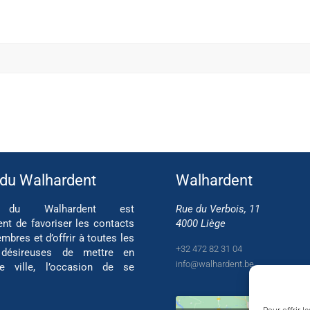
 du Walhardent
Walhardent
if du Walhardent est
Rue du Verbois, 11
ent de favoriser les contacts
4000 Liège
mbres et d’offrir à toutes les
+32 472 82 31 04
 désireuses de mettre en
info@walhardent.be
re ville, l’occasion de se