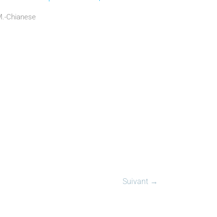
©M.-Chianese
Suivant →