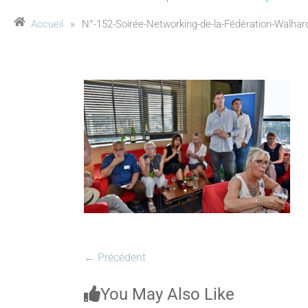
Accueil
»
N°-152-Soirée-Networking-de-la-Fédération-Walhard
← Précédent
You May Also Like