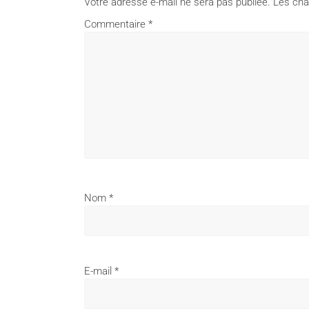
Votre adresse e-mail ne sera pas publiée.
Les cha
Commentaire
*
Nom
*
E-mail
*