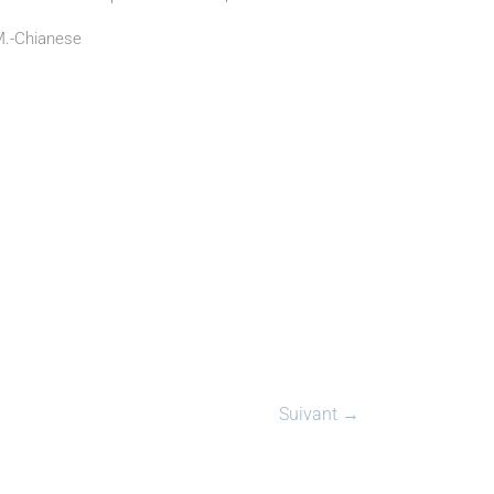
©M.-Chianese
Suivant →