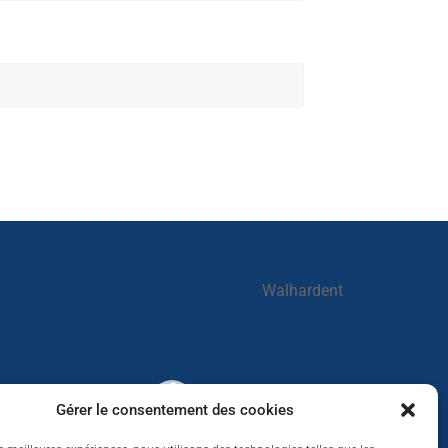
Walhardent
Walhardent
Gérer le consentement des cookies
3 days ago
LES BÂTISSEURS DE LIÈGE