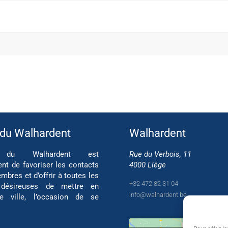
 du Walhardent
Walhardent
if du Walhardent est
Rue du Verbois, 11
ent de favoriser les contacts
4000 Liège
mbres et d’offrir à toutes les
+32 472 82 31 04
 désireuses de mettre en
info@walhardent.be
re ville, l’occasion de se