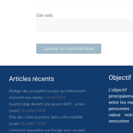
Site web
Objectif
Articles récents
L’object
Rédiger des actualités locales qui intéressent
principalem
7 août 2026
vraiment vos clients
entre les me
Quand Liège devient une œuvre d’ART… à livre
personnes
28 juillet 2026
ouvert
valeur not
Rôle des clubs business dans votre visibilité
rencontrer.
28 juillet 2026
locale
Comment apparaître sur Google avec un petit