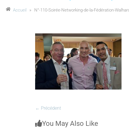
Accueil
»
N°-110-Soirée-Networking-de-la-Fédération-Walhard
← Précédent
You May Also Like