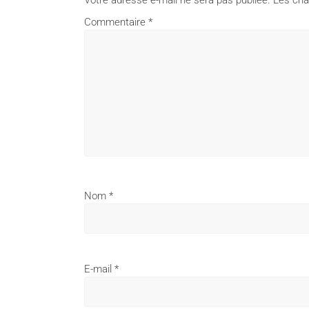
Votre adresse e-mail ne sera pas publiée.
Les cha
Commentaire
*
Nom
*
E-mail
*