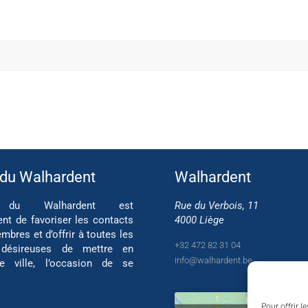
 du Walhardent
Walhardent
if du Walhardent est
Rue du Verbois, 11
ent de favoriser les contacts
4000 Liège
mbres et d’offrir à toutes les
+32 472 82 31 04
 désireuses de mettre en
info@walhardent.be
re ville, l’occasion de se
Pour offrir l