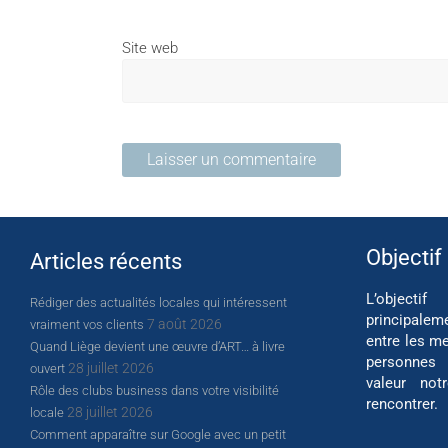
Site web
Objectif
Articles récents
L’object
Rédiger des actualités locales qui intéressent
principalem
7 août 2026
vraiment vos clients
entre les me
Quand Liège devient une œuvre d’ART… à livre
personnes
28 juillet 2026
ouvert
valeur not
Rôle des clubs business dans votre visibilité
rencontrer.
28 juillet 2026
locale
Comment apparaître sur Google avec un petit