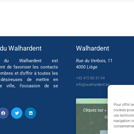
 du Walhardent
Walhardent
if du Walhardent est
Rue du Verbois, 11
ent de favoriser les contacts
4000 Liège
mbres et d’offrir à toutes les
+32 472 82 31 04
 désireuses de mettre en
info@walhardent.be
re ville, l’occasion de se
Pour offrir l
Cliquez sur « J’accepte » po
cookies pour
ces technolo
Google maps
navigation ou
Cookie Policy
consentement