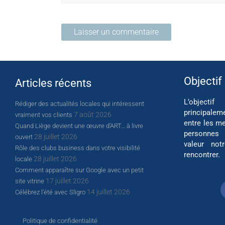
Objectif
Articles récents
L’object
Rédiger des actualités locales qui intéressent
principalem
7 août 2026
vraiment vos clients
entre les me
Quand Liège devient une œuvre d’ART… à livre
personnes
28 juillet 2026
ouvert
valeur not
Rôle des clubs business dans votre visibilité
rencontrer.
28 juillet 2026
locale
Comment apparaître sur Google avec un petit
17 juillet 2026
site vitrine
14 juillet 2026
Célébrez l’été avec Sligro
Politique de confidentialité