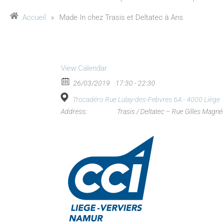
Accueil
»
Made In chez Trasis et Deltatec à Ans
View Calendar
26/03/2019
17:30 - 22:30
Trocadéro Rue Lulay-des-Febvres 6A - 4000 Liège
Address:
Trasis / Deltatec – Rue Gilles Magné