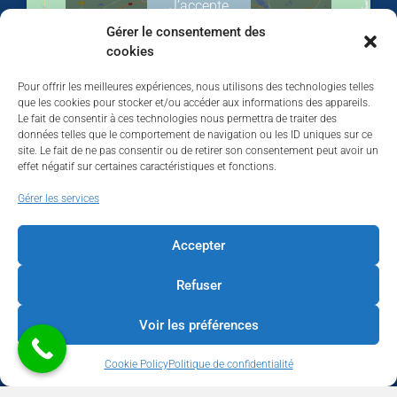
J’accepte
Gérer le consentement des
cookies
Pour offrir les meilleures expériences, nous utilisons des technologies telles
que les cookies pour stocker et/ou accéder aux informations des appareils.
Le fait de consentir à ces technologies nous permettra de traiter des
données telles que le comportement de navigation ou les ID uniques sur ce
site. Le fait de ne pas consentir ou de retirer son consentement peut avoir un
effet négatif sur certaines caractéristiques et fonctions.
Walhardent
Gérer les services
Accepter
Refuser
Walhardent
5 days ago
Voir les préférences
LES BÂTISSEURS DE LIÈGE
Cookie Policy
Politique de confidentialité
Par le Walhardent