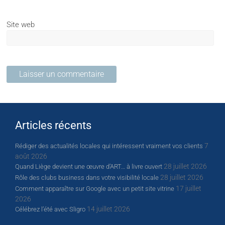
Site web
Articles récents
7
Rédiger des actualités locales qui intéressent vraiment vos clients
août 2026
28 juillet 2026
Quand Liège devient une œuvre d’ART… à livre ouvert
28 juillet 2026
Rôle des clubs business dans votre visibilité locale
17 juillet
Comment apparaître sur Google avec un petit site vitrine
2026
14 juillet 2026
Célébrez l’été avec Sligro