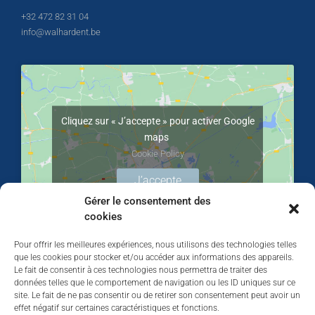
+32 472 82 31 04
info@walhardent.be
Cliquez sur « J’accepte » pour activer Google
maps
Cookie Policy
J’accepte
Gérer le consentement des
cookies
Pour offrir les meilleures expériences, nous utilisons des technologies telles
que les cookies pour stocker et/ou accéder aux informations des appareils.
Le fait de consentir à ces technologies nous permettra de traiter des
données telles que le comportement de navigation ou les ID uniques sur ce
site. Le fait de ne pas consentir ou de retirer son consentement peut avoir un
effet négatif sur certaines caractéristiques et fonctions.