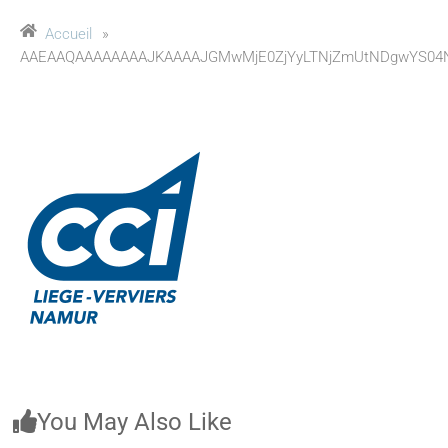
Accueil
»
AAEAAQAAAAAAAAJKAAAAJGMwMjE0ZjYyLTNjZmUtNDgwYS04
You May Also Like