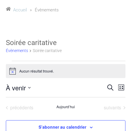
Accueil
»
Évènements
Soirée caritative
Évènements
Soirée caritative
Aucun résultat trouvé.
Notice
À venir
Reche
Na
Recherche
Liste
Sélectionnez
de
et
une
Évènements
Évènements
précédents
Aujourd’hui
suivants
vu
date.
naviga
Év
de
S’abonner au calendrier