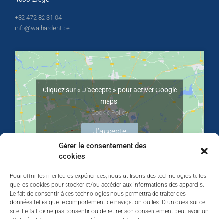
+32 472 82 31 04
info@walhardent.be
Cliquez sur « J’accepte » pour activer Google
maps
Cookie Policy
J’accepte
Gérer le consentement des
cookies
Pour offrir les meilleures expériences, nous utilisons des technologies telles
que les cookies pour stocker et/ou accéder aux informations des appareils.
Le fait de consentir à ces technologies nous permettra de traiter des
données telles que le comportement de navigation ou les ID uniques sur ce
site. Le fait de ne pas consentir ou de retirer son consentement peut avoir un