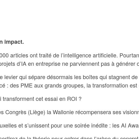
on impact.
 articles ont traité de l’intelligence artificielle. Pourtan
rojets d’IA en entreprise ne parviennent pas à générer d
 le levier qui sépare désormais les boîtes qui stagnent d
cé : des PME aux grands groupes, la transformation est
ui transforment cet essai en ROI ?
s Congrès (Liège) la Wallonie récompensera ses visionn
uxelles et s’unissent pour une soirée inédite : les AI Aw
ortirez de la théorie pour entrer dans l’arène du concret