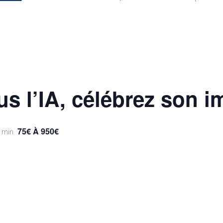
us l’IA, célébrez son 
75€ À 950€
 min