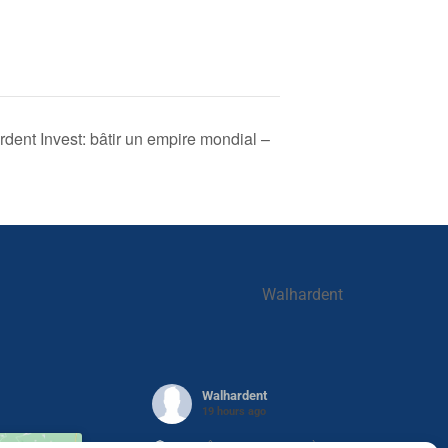
dent Invest: bâtir un empire mondial –
Walhardent
Walhardent
19 hours ago
LES BÂTISSEURS DE LIÈGE