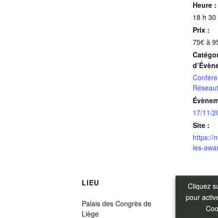
Heure :
18 h 30
Prix :
75€ à 9
Catégor
d’Évèn
Confére
Réseaut
Évènem
17/11/2
Site :
https:/
les-awar
LIEU
Cliquez s
Cliquez s
pour acti
pour acti
Palais des Congrès de
Coo
Coo
Liège