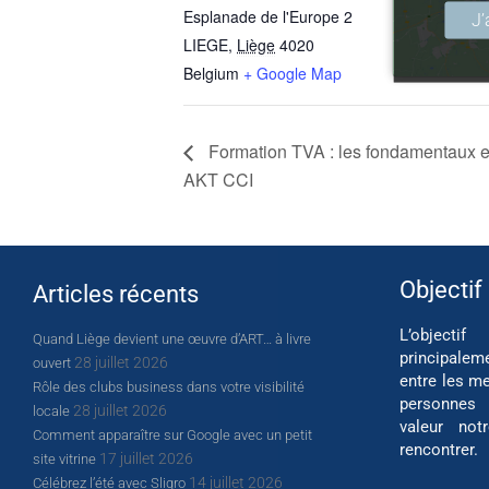
Esplanade de l'Europe 2
J’
J’
LIEGE
,
Liège
4020
Belgium
+ Google Map
Formation TVA : les fondamentaux et 
AKT CCI
Objectif
Articles récents
L’object
Quand Liège devient une œuvre d’ART… à livre
principalem
28 juillet 2026
ouvert
entre les me
Rôle des clubs business dans votre visibilité
personnes
28 juillet 2026
locale
valeur not
Comment apparaître sur Google avec un petit
rencontrer.
17 juillet 2026
site vitrine
14 juillet 2026
Célébrez l’été avec Sligro