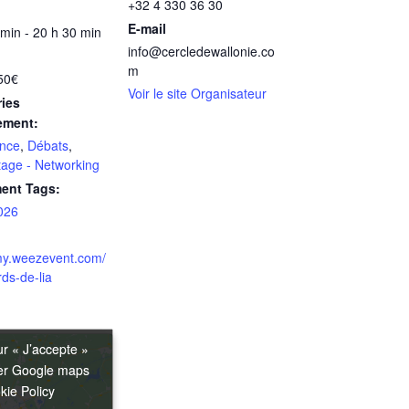
+32 4 330 36 30
E-mail
 min - 20 h 30 min
info@cercledewallonie.co
m
50€
Voir le site Organisateur
ies
ement:
nce
,
Débats
,
age - Networking
ent Tags:
026
/my.weezevent.com/
ds-de-lia
ur « J’accepte »
ur « J’accepte »
ver Google maps
ver Google maps
kie Policy
kie Policy