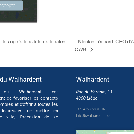
accepte
accepte
les opérations internationales –
Nicolas Léonard, CEO d’Ar
CWB
 du Walhardent
Walhardent
if du Walhardent est
Rue du Verbois, 11
ent de favoriser les contacts
4000 Liège
mbres et d’offrir à toutes les
+32 472 82 31 04
 désireuses de mettre en
info@walhardent.be
re ville, l’occasion de se