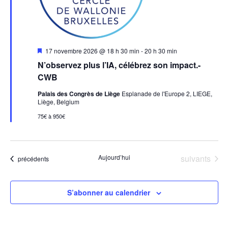
Mis
17 novembre 2026 @ 18 h 30 min
-
20 h 30 min
en
N’observez plus l’IA, célébrez son impact.-
avant
CWB
Palais des Congrès de Liège
Esplanade de l'Europe 2, LIEGE,
Liège, Belgium
75€ à 950€
Évènements
Aujourd’hui
suivants
Évènements
précédents
S’abonner au calendrier