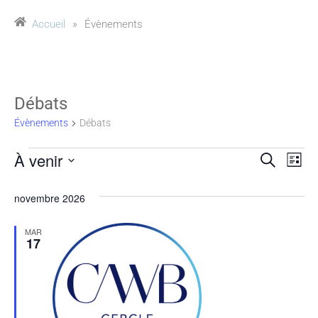
Accueil
»
Évènements
Débats
Évènements
Débats
À venir
Reche
Na
Recherche
Liste
Sélectionnez
de
et
une
novembre 2026
vu
date.
naviga
MAR
Év
17
de
vues
Évène