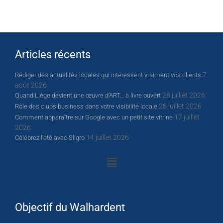
Articles récents
7
Rédiger des actualités locales qui intéressent vraiment vos clients
août 2026
28 juillet 2026
Quand Liège devient une œuvre d’ART… à livre ouvert
28 juillet 2026
Rôle des clubs business dans votre visibilité locale
17 juillet
Comment apparaître sur Google avec un petit site vitrine
2026
14 juillet 2026
Célébrez l’été avec Sligro
Objectif du Walhardent