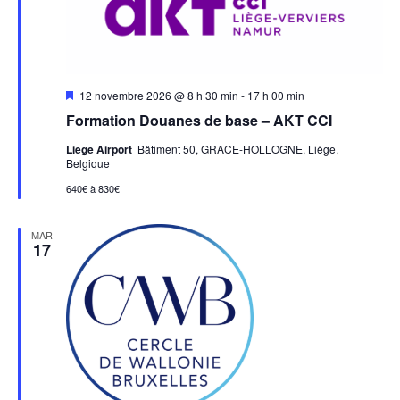
Mis
12 novembre 2026 @ 8 h 30 min
-
17 h 00 min
en
Formation Douanes de base – AKT CCI
avant
Liege Airport
Bâtiment 50, GRACE-HOLLOGNE, Liège,
Belgique
640€ à 830€
MAR
17