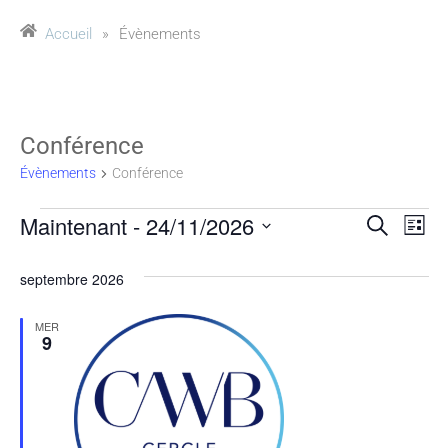
Accueil
»
Évènements
Conférence
Évènements
Conférence
Maintenant
 - 
24/11/2026
Reche
Na
Recherche
Liste
Sélectionnez
de
et
une
septembre 2026
vu
date.
naviga
MER
Év
9
de
vues
Évène