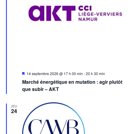
Mis
14 septembre 2026 @ 17 h 00 min
-
20 h 30 min
en
Marché énergétique en mutation : agir plutôt
avant
que subir – AKT
JEU
24