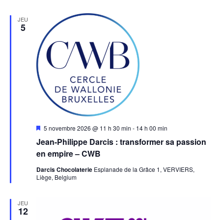
JEU
5
Mis
5 novembre 2026 @ 11 h 30 min
-
14 h 00 min
en
Jean-Philippe Darcis : transformer sa passion
avant
en empire – CWB
Darcis Chocolaterie
Esplanade de la Grâce 1, VERVIERS,
Liège, Belgium
JEU
12