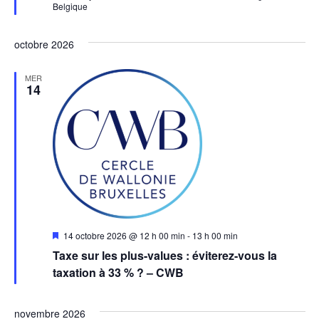
Belgique
octobre 2026
MER
14
Mis
14 octobre 2026 @ 12 h 00 min
-
13 h 00 min
en
Taxe sur les plus-values : éviterez-vous la
avant
taxation à 33 % ? – CWB
novembre 2026