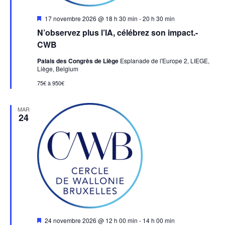
Mis
17 novembre 2026 @ 18 h 30 min
-
20 h 30 min
en
N’observez plus l’IA, célébrez son impact.-
avant
CWB
Palais des Congrès de Liège
Esplanade de l'Europe 2, LIEGE,
Liège, Belgium
75€ à 950€
MAR
24
Mis
24 novembre 2026 @ 12 h 00 min
-
14 h 00 min