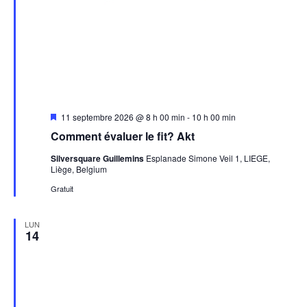
Mis
11 septembre 2026 @ 8 h 00 min
-
10 h 00 min
en
Comment évaluer le fit? Akt
avant
Silversquare Guillemins
Esplanade Simone Veil 1, LIEGE,
Liège, Belgium
Gratuit
LUN
14