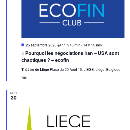
Mis
25 septembre 2026 @ 11 h 45 min
-
14 h 15 min
en
« Pourquoi les négociations Iran – USA sont
avant
chaotiques ? – ecofin
Théâtre de Liège
Place du 20 Août 16, LIEGE, Liège, Belgique
75€
MER
30