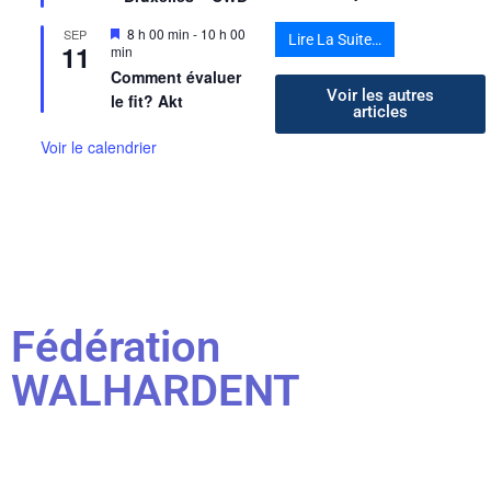
Mis
8 h 00 min
-
10 h 00
SEP
Lire La Suite…
11
en
min
avant
Comment évaluer
Voir les autres
le fit? Akt
articles
Voir le calendrier
Fédération
WALHARDENT