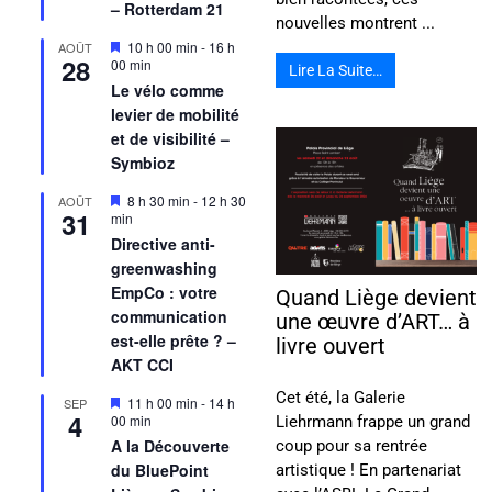
– Rotterdam 21
nouvelles montrent ...
Mis
10 h 00 min
-
16 h
AOÛT
28
en
00 min
Lire La Suite…
avant
Le vélo comme
levier de mobilité
et de visibilité –
Symbioz
Mis
8 h 30 min
-
12 h 30
AOÛT
31
en
min
avant
Directive anti-
greenwashing
EmpCo : votre
Quand Liège devient
communication
une œuvre d’ART… à
est-elle prête ? –
livre ouvert
AKT CCI
Cet été, la Galerie
Mis
11 h 00 min
-
14 h
SEP
4
en
00 min
Liehrmann frappe un grand
avant
A la Découverte
coup pour sa rentrée
du BluePoint
artistique ! En partenariat