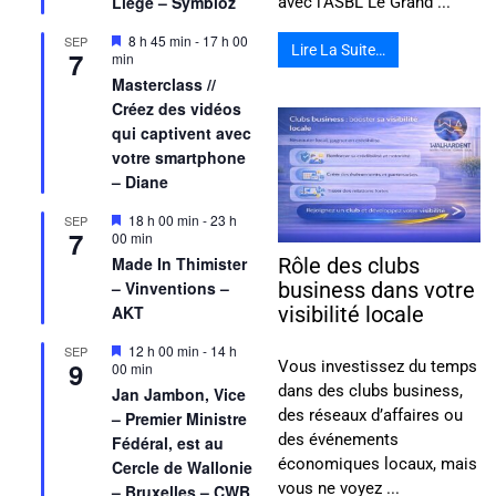
Liège – Symbioz
avec l’ASBL Le Grand ...
Mis
8 h 45 min
-
17 h 00
SEP
Lire La Suite…
7
en
min
avant
Masterclass //
Créez des vidéos
qui captivent avec
votre smartphone
– Diane
Mis
18 h 00 min
-
23 h
SEP
7
en
00 min
avant
Made In Thimister
Rôle des clubs
– Vinventions –
business dans votre
AKT
visibilité locale
Mis
12 h 00 min
-
14 h
SEP
9
Vous investissez du temps
en
00 min
avant
dans des clubs business,
Jan Jambon, Vice
des réseaux d’affaires ou
– Premier Ministre
des événements
Fédéral, est au
économiques locaux, mais
Cercle de Wallonie
vous ne voyez ...
– Bruxelles – CWB