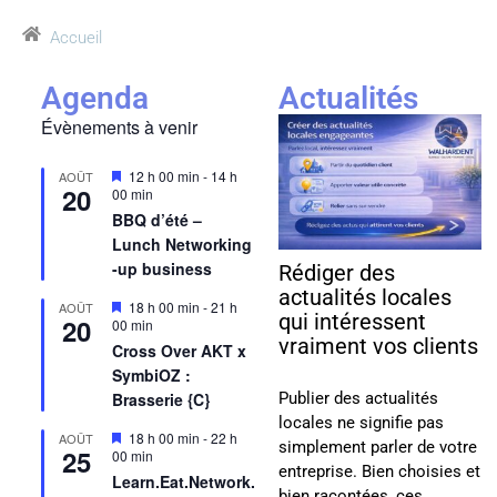
Accueil
Agenda
Actualités
Évènements à venir
Mis
12 h 00 min
-
14 h
AOÛT
20
en
00 min
avant
BBQ d’été –
Lunch Networking
-up business
Rédiger des
actualités locales
Mis
18 h 00 min
-
21 h
AOÛT
qui intéressent
20
en
00 min
avant
vraiment vos clients
Cross Over AKT x
SymbiOZ :
Publier des actualités
Brasserie {C}
locales ne signifie pas
Mis
18 h 00 min
-
22 h
AOÛT
simplement parler de votre
25
en
00 min
entreprise. Bien choisies et
avant
Learn.Eat.Network.
bien racontées, ces