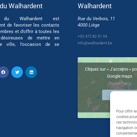
 du Walhardent
Walhardent
if du Walhardent est
Rue du Verbois, 11
ent de favoriser les contacts
4000 Liège
mbres et d’offrir à toutes les
+32 472 82 31 04
 désireuses de mettre en
info@walhardent.be
re ville, l’occasion de se
Cliquez sur « J’accepte » po
Google maps
Cookie Policy
J’accepte
Pour offrir l
cookies pour
ces technolo
navigation ou
consentement