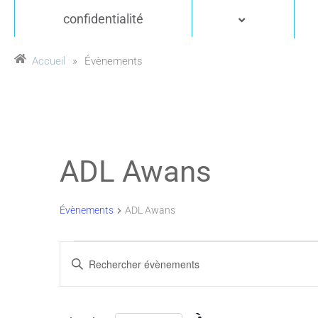
confidentialité
Accueil
»
Évènements
ADL Awans
Évènements
ADL Awans
Recherche
Saisir
mot-
et
clé.
Rechercher
navigation