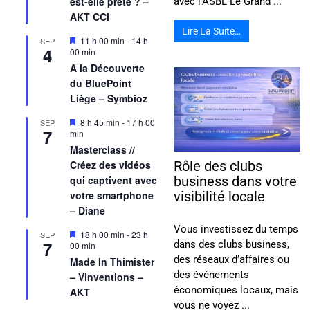
est-elle prête ? –
avec l’ASBL Le Grand ...
AKT CCI
Lire La Suite…
Mis
11 h 00 min
-
14 h
SEP
4
en
00 min
avant
A la Découverte
du BluePoint
Liège – Symbioz
Mis
8 h 45 min
-
17 h 00
SEP
7
en
min
avant
Masterclass //
Créez des vidéos
Rôle des clubs
qui captivent avec
business dans votre
votre smartphone
visibilité locale
– Diane
Vous investissez du temps
Mis
18 h 00 min
-
23 h
SEP
7
dans des clubs business,
en
00 min
avant
des réseaux d’affaires ou
Made In Thimister
des événements
– Vinventions –
économiques locaux, mais
AKT
vous ne voyez ...