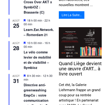
Cross Over AKT x
nouvelles montrent ...
SymbiOZ :
Brasserie {C}
Lire La Suite…
Mis
18 h 00 min
-
22 h
AOÛT
25
en
00 min
avant
Learn.Eat.Network.
– Rotterdam 21
Mis
10 h 00 min
-
16 h
AOÛT
28
en
00 min
avant
Le vélo comme
levier de mobilité
et de visibilité –
Quand Liège devient
Symbioz
une œuvre d’ART… à
livre ouvert
Mis
8 h 30 min
-
12 h 30
AOÛT
31
en
min
avant
Directive anti-
Cet été, la Galerie
greenwashing
Liehrmann frappe un grand
EmpCo : votre
coup pour sa rentrée
communication
artistique ! En partenariat