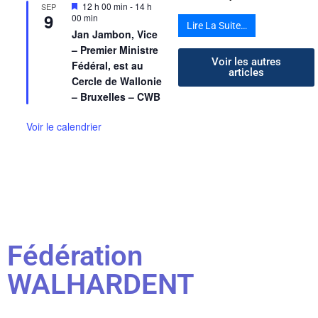
Mis
12 h 00 min
-
14 h
SEP
9
en
00 min
Lire La Suite…
avant
Jan Jambon, Vice
– Premier Ministre
Voir les autres
Fédéral, est au
articles
Cercle de Wallonie
– Bruxelles – CWB
Voir le calendrier
Fédération
WALHARDENT