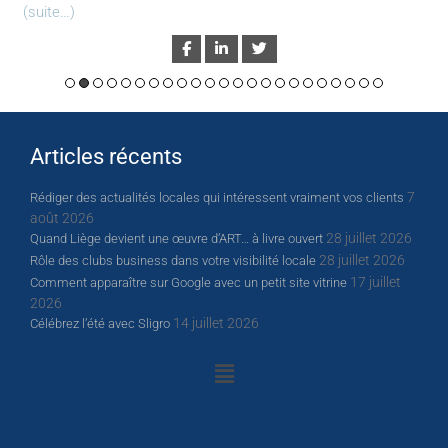
(suite…)
Articles récents
7
Rédiger des actualités locales qui intéressent vraiment vos clients
août 2026
28 juillet 2026
Quand Liège devient une œuvre d’ART… à livre ouvert
28 juillet 2026
Rôle des clubs business dans votre visibilité locale
17 juillet
Comment apparaître sur Google avec un petit site vitrine
2026
14 juillet 2026
Célébrez l’été avec Sligro