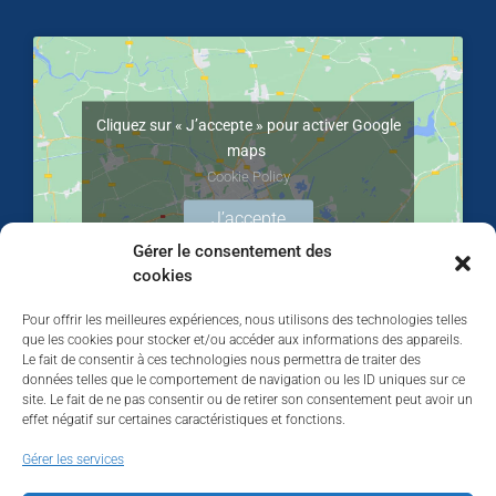
Cliquez sur « J’accepte » pour activer Google
maps
Cookie Policy
J’accepte
Gérer le consentement des
cookies
Pour offrir les meilleures expériences, nous utilisons des technologies telles
que les cookies pour stocker et/ou accéder aux informations des appareils.
Le fait de consentir à ces technologies nous permettra de traiter des
données telles que le comportement de navigation ou les ID uniques sur ce
site. Le fait de ne pas consentir ou de retirer son consentement peut avoir un
effet négatif sur certaines caractéristiques et fonctions.
Walhardent
Gérer les services