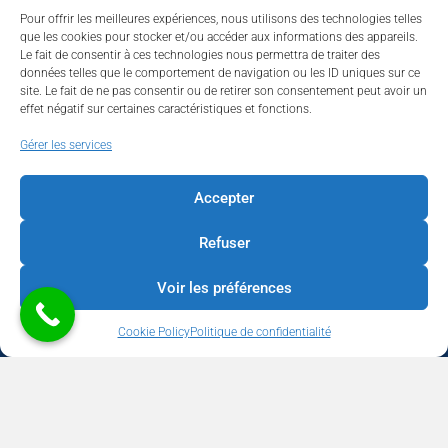
Pour offrir les meilleures expériences, nous utilisons des technologies telles
que les cookies pour stocker et/ou accéder aux informations des appareils.
Le fait de consentir à ces technologies nous permettra de traiter des
données telles que le comportement de navigation ou les ID uniques sur ce
site. Le fait de ne pas consentir ou de retirer son consentement peut avoir un
effet négatif sur certaines caractéristiques et fonctions.
Walhardent
Gérer les services
Accepter
Refuser
Walhardent
16 hours ago
Voir les préférences
LES BÂTISSEURS DE LIÈGE
Cookie Policy
Politique de confidentialité
Par le Walhardent
Ceux qui osent, investissent et construisent l’avenir de notre
province.