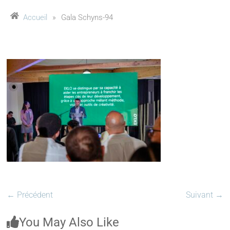
Accueil
»
Gala Schyns-94
← Précédent
Suivant →
You May Also Like