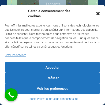
J’accepte
Gérer le consentement des
cookies
Pour offrir les meilleures expériences, nous utilisons des technologies telles
que les cookies pour stocker et/ou accéder aux informations des appareils.
Le fait de consentir à ces technologies nous permettra de traiter des
données telles que le comportement de navigation ou les ID uniques sur ce
site. Le fait de ne pas consentir ou de retirer son consentement peut avoir un
effet négatif sur certaines caractéristiques et fonctions.
Walhardent
Gérer les services
Accepter
Refuser
Walhardent
4 days ago
Voir les préférences
LES BÂTISSEURS DE LIÈGE
Cookie Policy
Politique de confidentialité
Par le Walhardent