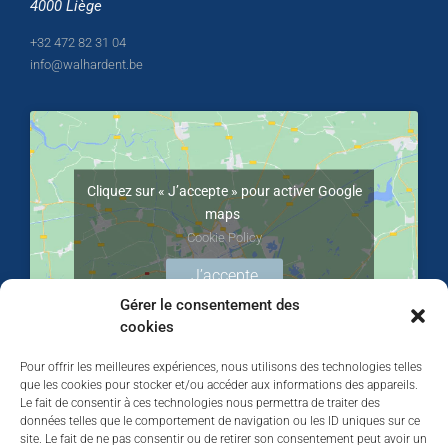
4000 Liège
+32 472 82 31 04
info@walhardent.be
Cliquez sur « J’accepte » pour activer Google
maps
Cookie Policy
J’accepte
Gérer le consentement des
cookies
Pour offrir les meilleures expériences, nous utilisons des technologies telles
que les cookies pour stocker et/ou accéder aux informations des appareils.
Le fait de consentir à ces technologies nous permettra de traiter des
données telles que le comportement de navigation ou les ID uniques sur ce
site. Le fait de ne pas consentir ou de retirer son consentement peut avoir un