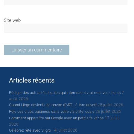
Site web
Articles récents
7
Rédiger des actualités locales qui intéressent vraiment vos clients
août 2026
28 juillet 2026
Quand Liège devient une œuvre d’ART… à livre ouvert
28 juillet 2026
Rôle des clubs business dans votre visibilité locale
17 juillet
Comment apparaître sur Google avec un petit site vitrine
2026
14 juillet 2026
Célébrez l’été avec Sligro