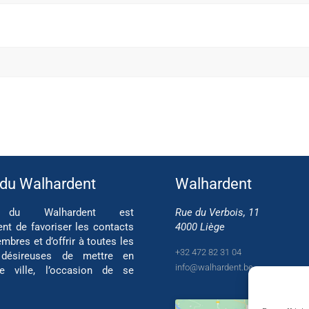
 du Walhardent
Walhardent
if du Walhardent est
Rue du Verbois, 11
ent de favoriser les contacts
4000 Liège
mbres et d’offrir à toutes les
+32 472 82 31 04
 désireuses de mettre en
info@walhardent.be
re ville, l’occasion de se