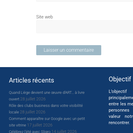
Site web
Objectif
Articles récents
L’object
Quand Liège devient une œuvre d’ART… à livre
principalem
28 juillet 2026
ouvert
entre les me
Rôle des clubs business dans votre visibilité
personnes
28 juillet 2026
locale
valeur not
Comment apparaître sur Google avec un petit
rencontrer.
17 juillet 2026
site vitrine
14 juillet 2026
Célébrez l’été avec Sligro