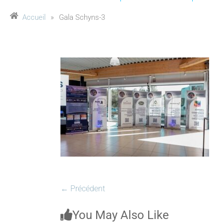
Accueil
»
Gala Schyns-3
← Précédent
You May Also Like