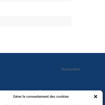
Walhardent
Walhardent
Gérer le consentement des cookies
2 days ago