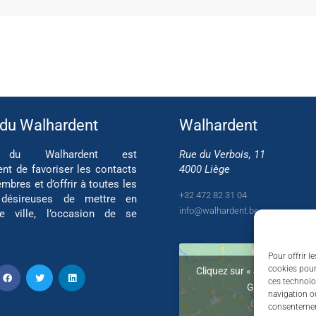
 du Walhardent
Walhardent
if du Walhardent est
Rue du Verbois, 11
ent de favoriser les contacts
4000 Liège
mbres et d’offrir à toutes les
+32 472 82 31 04
 désireuses de mettre en
info@walhardent.be
re ville, l’occasion de se
Pour offrir l
cookies pour
Cliquez sur « J’accepte » po
ces technolo
Google maps
navigation ou
Cookie Policy
consentement