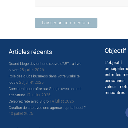
Objectif
Articles récents
L’object
Quand Liège devient une œuvre d’ART… à livre
principalem
28 juillet 2026
ouvert
entre les me
Rôle des clubs business dans votre visibilité
personnes
28 juillet 2026
locale
valeur not
Comment apparaître sur Google avec un petit
rencontrer.
17 juillet 2026
site vitrine
14 juillet 2026
Célébrez l’été avec Sligro
Création de site avec une agence : qui fait quoi ?
10 juillet 2026