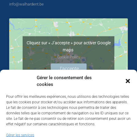
info@walhardent.be
Cliquez sur « J’accepte » pour activer Google
maps
Cookie Policy
J’accepte
Gérer le consentement des
cookies
Pour offrir les meilleures expériences, nous utilisons des technologies telles
que les cookies pour stocker et/ou accéder aux informations des appareils.
Le fait de consentir à ces technologies nous permettra de traiter des
données telles que le comportement de navigation ou les ID uniques sur ce
site. Le fait de ne pas consentir ou de retirer son consentement peut avoir un
effet négatif sur certaines caractéristiques et fonctions.
Walhardent
Gérer les services