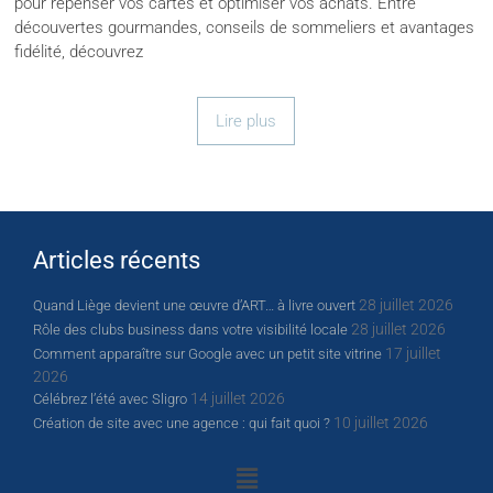
pour repenser vos cartes et optimiser vos achats. Entre
découvertes gourmandes, conseils de sommeliers et avantages
fidélité, découvrez
Lire plus
Articles récents
28 juillet 2026
Quand Liège devient une œuvre d’ART… à livre ouvert
28 juillet 2026
Rôle des clubs business dans votre visibilité locale
17 juillet
Comment apparaître sur Google avec un petit site vitrine
2026
14 juillet 2026
Célébrez l’été avec Sligro
10 juillet 2026
Création de site avec une agence : qui fait quoi ?