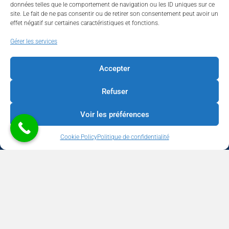
données telles que le comportement de navigation ou les ID uniques sur ce
site. Le fait de ne pas consentir ou de retirer son consentement peut avoir un
effet négatif sur certaines caractéristiques et fonctions.
Walhardent
Gérer les services
Accepter
Refuser
Walhardent
1 day ago
Voir les préférences
LES BÂTISSEURS DE LIÈGE
Cookie Policy
Politique de confidentialité
Par le Walhardent
Ceux qui osent, investissent et construisent l’avenir de notre
province.
Copyright © 2026 Walhardent | BUSINESS - CULTURE - TOURISME -
Le jeudi 22 octobre 2026, le Walhardent et son partenaire
SOCIAL | Développement & Support
We Boost your Network
WeBNC
principal Sligro vous invitent à une soirée d’exception qui