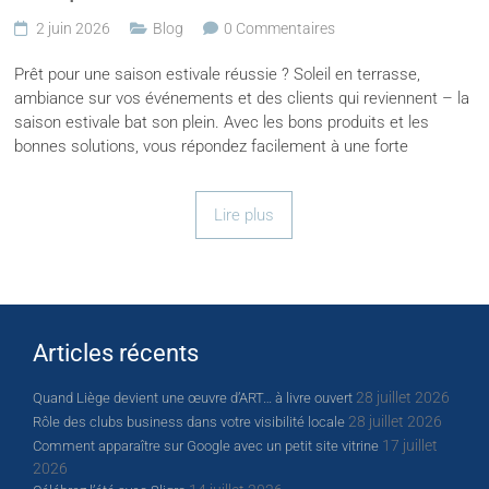
2 juin 2026
Blog
0 Commentaires
Prêt pour une saison estivale réussie ? Soleil en terrasse,
ambiance sur vos événements et des clients qui reviennent – la
saison estivale bat son plein. Avec les bons produits et les
bonnes solutions, vous répondez facilement à une forte
Lire plus
Articles récents
28 juillet 2026
Quand Liège devient une œuvre d’ART… à livre ouvert
28 juillet 2026
Rôle des clubs business dans votre visibilité locale
17 juillet
Comment apparaître sur Google avec un petit site vitrine
2026