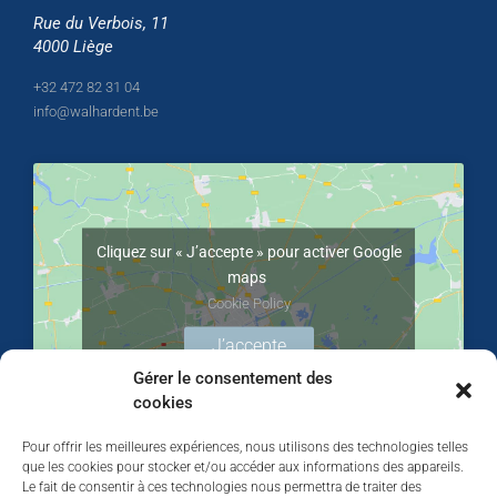
Rue du Verbois, 11
4000 Liège
+32 472 82 31 04
info@walhardent.be
Cliquez sur « J’accepte » pour activer Google
maps
Cookie Policy
J’accepte
Gérer le consentement des
cookies
Pour offrir les meilleures expériences, nous utilisons des technologies telles
que les cookies pour stocker et/ou accéder aux informations des appareils.
Le fait de consentir à ces technologies nous permettra de traiter des